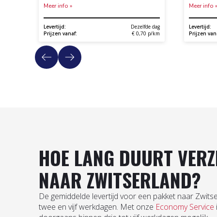
Meer info »
Meer info 
Levertijd:
Dezelfde dag
Levertijd:
Prijzen vanaf:
€ 0,70 p/km
Prijzen van
HOE LANG DUURT VERZ
NAAR ZWITSERLAND?
De gemiddelde levertijd voor een pakket naar Zwitse
twee en vijf werkdagen. Met onze
Economy Service