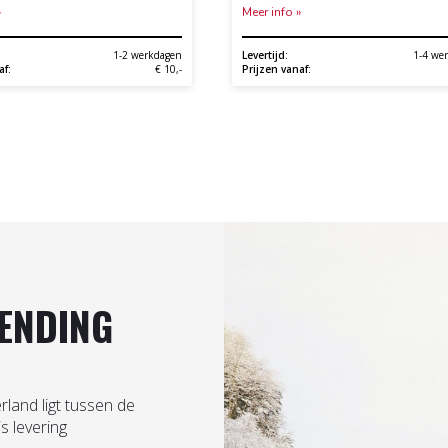
»
Meer info »
1-2 werkdagen
Levertijd:
1-4 we
af:
€ 10,-
Prijzen vanaf:
ENDING
rland ligt tussen de
is levering