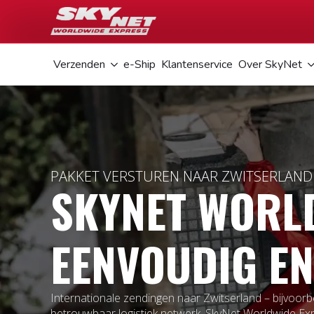
Verzenden
e-Ship
Klantenservice
Over SkyNet
PAKKET VERSTUREN NAAR ZWITSERLAND
SKYNET WORLD
EENVOUDIG EN
Internationale zendingen naar Zwitserland – bijvoorb
betrouwbaar logistiek netwerk. SkyNet Worldwide Exp