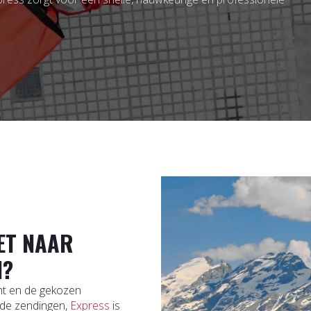
ET NAAR
N?
cht en de gekozen
ende zendingen,
Express
is