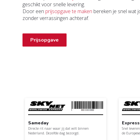
geschikt voor snelle levering.
Door een
prijsopgave te maken
bereken je snel wat j
zonder verrassingen achteraf.
Prijsopgave
Sameday
Express
Directe rit naar waar jij dat wilt binnen
Snel levere
Nederland. Dezelfde dag bezorgd.
de Europese