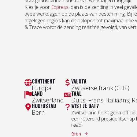
doorgaans binnen drie tot vijf werkdagen mogelijk.
Kies je voor
Express
, dan is de zending in veel geval
twee werkdagen op de plaats van bestemming. Bij l
afgelegen regio’s kan dit oplopen tot maximaal drie
& Trace wordt de zending realtime gevolgd, van vertr
CONTINENT
VALUTA
Europa
Zwitserse frank (CHF)
LAND
TAAL
Zwitserland
Duits, Frans, Italiaans,
HOOFDSTAD
WIST JE DAT?
Bern
Zwitserland heeft geen officiël
een roterend presidentschap 
raad.
Bron