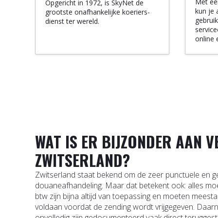
Met een
Opgericht in 1972, is SkyNet de
kun je 
grootste onafhankelijke koeriers-
gebruik
dienst ter wereld.
service
online 
WAT IS ER BIJZONDER AAN 
ZWITSERLAND?
Zwitserland staat bekend om de zeer punctuele en 
douaneafhandeling. Maar dat betekent ook: alles m
btw zijn bijna altijd van toepassing en moeten mees
voldaan voordat de zending wordt vrijgegeven. Daar
onvolledig zijn gedocumenteerd vaak direct terugge