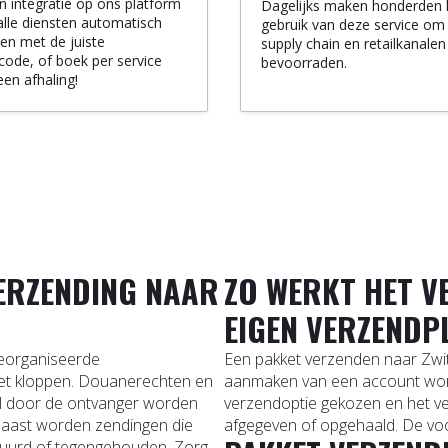
 integratie op ons platform
Dagelijks maken honderden 
alle diensten automatisch
gebruik van deze service om
en met de juiste
supply chain en retailkanalen
code, of boek per service
bevoorraden.
een afhaling!
VERZENDING NAAR
ZO WERKT HET V
EIGEN VERZEND
georganiseerde
Een pakket verzenden naar Zwit
oet kloppen. Douanerechten en
aanmaken van een account wor
tal door de ontvanger worden
verzendoptie gekozen en het ve
naast worden zendingen die
afgegeven of opgehaald. De voor
stuurd of tegengehouden. Zorg