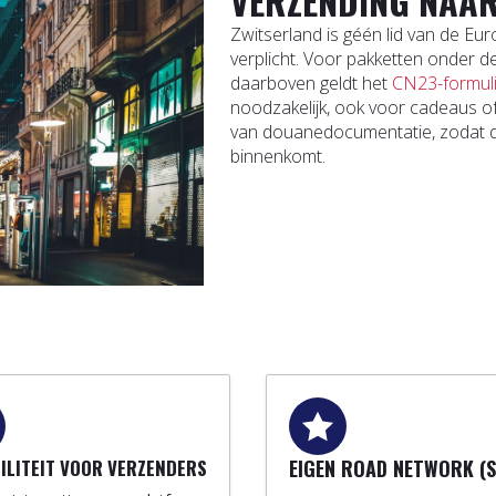
VERZENDING NAAR
Zwitserland is géén lid van de E
verplicht. Voor pakketten onder d
daarboven geldt het
CN23-formul
noodzakelijk, ook voor cadeaus of
van douanedocumentatie, zodat de
binnenkomt.
BILITEIT VOOR VERZENDERS
EIGEN ROAD NETWORK (S