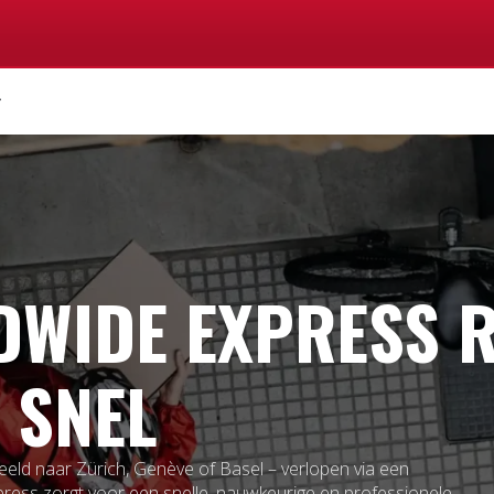
WIDE EXPRESS R
 SNEL
eeld naar Zürich, Genève of Basel – verlopen via een
ress zorgt voor een snelle, nauwkeurige en professionele