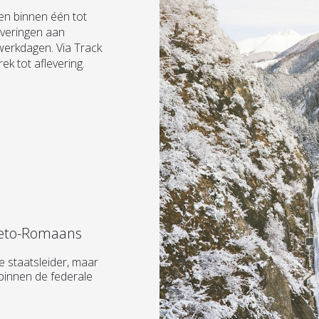
len binnen één tot
everingen aan
 werkdagen. Via Track
ek tot aflevering.
 Reto-Romaans
e staatsleider, maar
binnen de federale