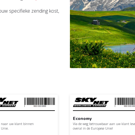
ouw specifieke zending kost,
Economy
n naar uw klant binnen
Via de weg betrouwbaar aan uw klant lev
 Unie.
overal in de Europese Unie!