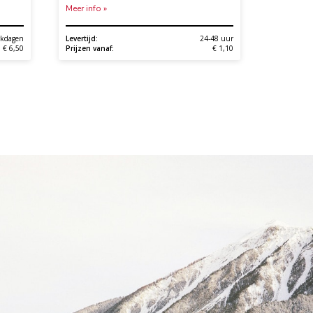
Meer info »
Meer info 
rkdagen
Levertijd:
24-48 uur
Controleti
€ 6,50
Prijzen vanaf:
€ 1,10
Prijzen va