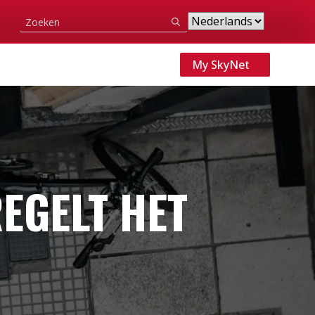
Search
for:
My SkyNet
EGELT HET