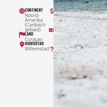
CONTINENT
VALUTA
Noord-
Australische
Amerika
dollar
(Caribisch
(AUD$)
gebied)
TAAL
LAND
Nederlands,
Curaçao
Papiaments,
HOOFDSTAD
Engels
Willemstad
WIST JE DAT?
De Hato-
grotten zijn
miljoenen jaren
oud Deze
indrukwekkende
grotten met
stalactieten en
stalagmieten
zijn meer dan
300.000 jaar
oud en waren
ooit onder