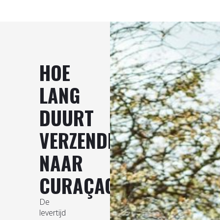
HOE
LANG
DUURT
VERZENDING
NAAR
CURAÇAO?
De
levertijd