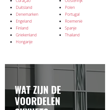
Curaçao
Oostenrijk
Duitsland
Polen
Denemarken
Portugal
Engeland
Roemenië
Finland
Spanje
Griekenland
Thailand
Hongarije
WAT ZIJN DE
VOORDELEN