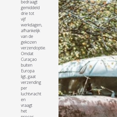
bedraagt
gemiddeld
drie tot
vijf
werkdagen,
afhankelijk
van de
gekozen
verzendoptie.
Omdat
Curaçao
buiten
Europa
ligt, gaat
verzending
per
luchtvracht
en
vraagt
het
proces