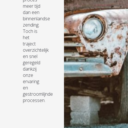
meer tijd
dan een
binnenlandse
zending.
Toch is
het
traject
overzichtelijk
en snel
geregeld
dankzij
onze
ervaring
en
gestroomlijnde
processen.