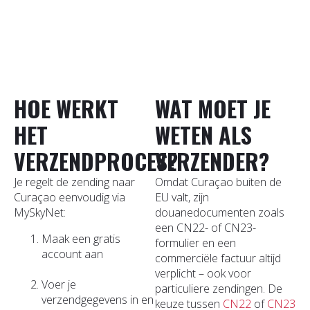
HOE WERKT
WAT MOET JE
HET
WETEN ALS
VERZENDPROCES?
VERZENDER?
Je regelt de zending naar
Omdat Curaçao buiten de
Curaçao eenvoudig via
EU valt, zijn
MySkyNet:
douanedocumenten zoals
een CN22- of CN23-
Maak een gratis
formulier en een
account aan
commerciële factuur altijd
verplicht – ook voor
Voer je
particuliere zendingen. De
verzendgegevens in en
keuze tussen
CN22
of
CN23