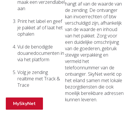
maak een verzendlabel
hangt af van de waarde van
aan
de zending. De ontvanger
kan invoerrechten of btw
Print het label en geef
verschuldigd zijn, afhankelijk
je pakket af of laat het
van de waarde en inhoud
ophalen
van het pakket. Zorg voor
een duidelijke omschrijving
Vul de benodigde
van de goederen, gebruik
douanedocumenten in
stevige verpakking en
via het platform
vermeld het
telefoonnummer van de
Volg je zending
ontvanger. SkyNet werkt op
realtime met Track &
het eiland samen met lokale
Trace
bezorgdiensten die ook
moeilijk bereikbare adressen
kunnen leveren.
MySkyNet