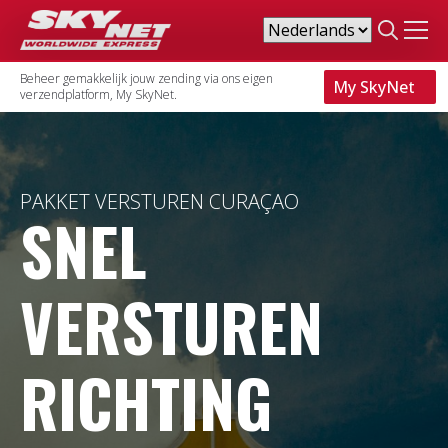
Search
for:
Beheer gemakkelijk jouw zending via ons eigen
My SkyNet
verzendplatform, My SkyNet.
PAKKET VERSTUREN CURAÇAO
SNEL
VERSTUREN
RICHTING