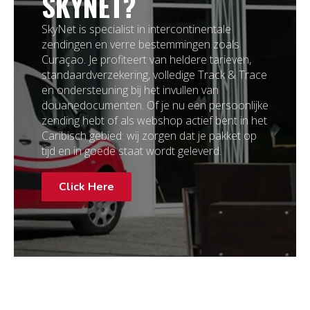
SKYNET?
SkyNet is specialist in intercontinentale
zendingen en verre bestemmingen zoals
Curaçao. Je profiteert van heldere tarieven,
standaardverzekering, volledige Track & Trace
en ondersteuning bij het invullen van
douanedocumenten. Of je nu een persoonlijke
zending hebt of als webshop actief bent in het
Caribisch gebied: wij zorgen dat je pakket op
tijd en in goede staat wordt geleverd.
Click Here