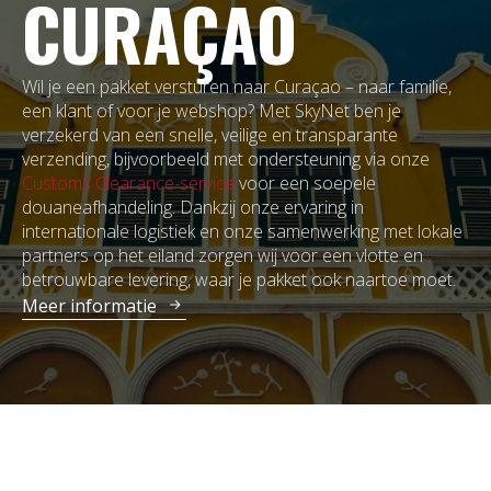
CURAÇAO
Wil je een pakket versturen naar Curaçao – naar familie,
een klant of voor je webshop? Met SkyNet ben je
verzekerd van een snelle, veilige en transparante
verzending, bijvoorbeeld met ondersteuning via onze
Customs Clearance-service
voor een soepele
douaneafhandeling. Dankzij onze ervaring in
internationale logistiek en onze samenwerking met lokale
partners op het eiland zorgen wij voor een vlotte en
betrouwbare levering, waar je pakket ook naartoe moet.
Meer informatie