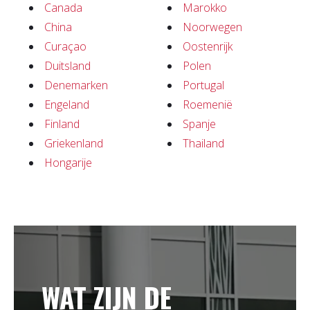
Canada
Marokko
China
Noorwegen
Curaçao
Oostenrijk
Duitsland
Polen
Denemarken
Portugal
Engeland
Roemenië
Finland
Spanje
Griekenland
Thailand
Hongarije
WAT ZIJN DE