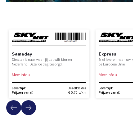
Sameday
Express
Directe rit naar waar jij dat wilt binnen
Snel leveren naar uw klan
Nederland. Dezelfde dag bezorgd.
de Europese Unie.
Meer info »
Meer info »
Levertijd:
Dezelfde dag
Levertijd:
Prijzen vanaf:
€ 0,70 p/km
Prijzen vanaf: