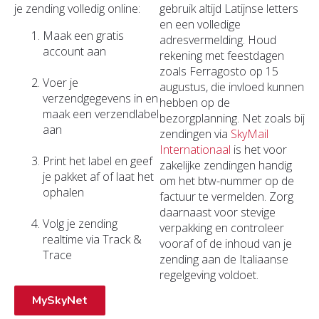
je zending volledig online:
gebruik altijd Latijnse letters
en een volledige
Maak een gratis
adresvermelding. Houd
account aan
rekening met feestdagen
zoals Ferragosto op 15
Voer je
augustus, die invloed kunnen
verzendgegevens in en
hebben op de
maak een verzendlabel
bezorgplanning. Net zoals bij
aan
zendingen via
SkyMail
Internationaal
is het voor
Print het label en geef
zakelijke zendingen handig
je pakket af of laat het
om het btw-nummer op de
ophalen
factuur te vermelden. Zorg
daarnaast voor stevige
Volg je zending
verpakking en controleer
realtime via Track &
vooraf of de inhoud van je
Trace
zending aan de Italiaanse
regelgeving voldoet.
MySkyNet