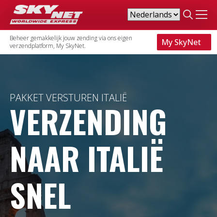
Search
for:
Beheer gemakkelijk jouw zending via ons eigen
My SkyNet
verzendplatform, My SkyNet.
PAKKET VERSTUREN ITALIË
VERZENDING
NAAR ITALIË
SNEL