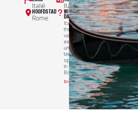
Italië
Italiaans
HOOFDSTAD
WIST JE
DAT?
Rome
Italië is de
thuisbasis
van de
eerste
universiteit
ter wereld,
opgericht
in 1088 in
Bologna.
Bron