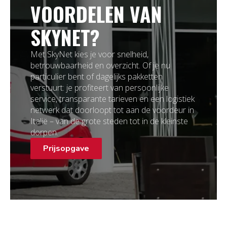
VOORDELEN VAN
SKYNET?
Met SkyNet kies je voor snelheid,
betrouwbaarheid en overzicht. Of je nu
particulier bent of dagelijks pakketten
verstuurt: je profiteert van persoonlijke
service, transparante tarieven en een logistiek
netwerk dat doorloopt tot aan de voordeur in
Italië – van de grote steden tot in de kleinste
dorpen.
Prijsopgave