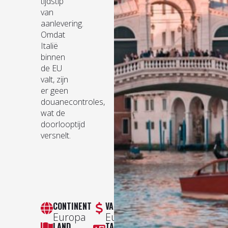
tijdstip
van
aanlevering.
Omdat
Italië
binnen
de EU
valt, zijn
er geen
douanecontroles,
wat de
doorlooptijd
versnelt.
CONTINENT
VALUTA
Europa
Euro
LAND
TAAL