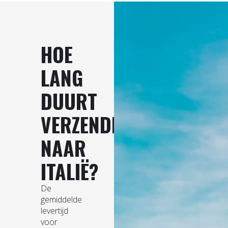
HOE
LANG
DUURT
VERZENDING
NAAR
ITALIË?
De
gemiddelde
levertijd
voor