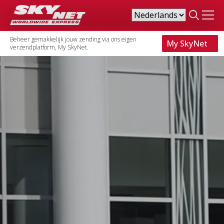
Search
for:
Beheer gemakkelijk jouw zending via ons eigen
My SkyNet
verzendplatform, My SkyNet.