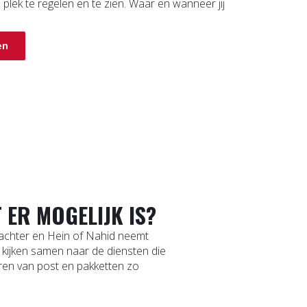
én plek te regelen en te zien. Waar en wanneer jij
en
T ER MOGELIJK IS?
 achter en Hein of Nahid neemt
 kijken samen naar de diensten die
uren van post en pakketten zo