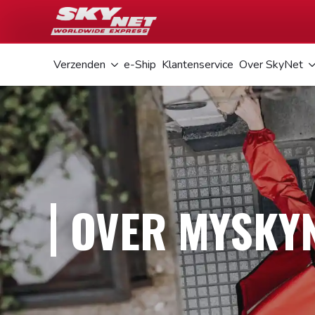
Verzenden
e-Ship
Klantenservice
Over SkyNet
OVER MYSKY