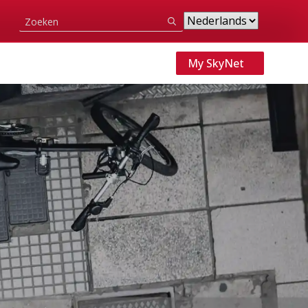
Search
for:
My SkyNet