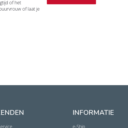
tijd of het
buurvrouw of laat je
ZENDEN
INFORMATIE
ervice
e-Ship