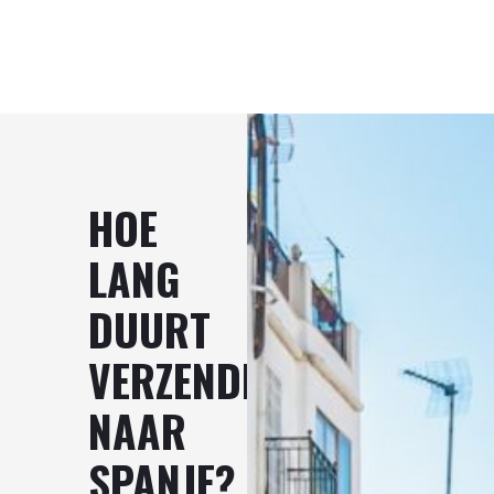
HOE
LANG
DUURT
VERZENDING
NAAR
SPANJE?