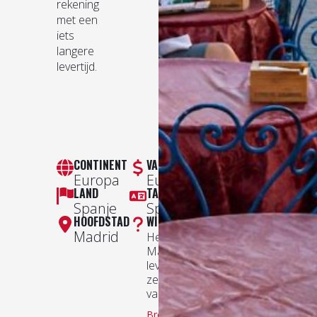
rekening
met een
iets
langere
levertijd.
CONTINENT
VALUTA
Europa
Euro
LAND
TAAL
Spanje
Spaans
HOOFDSTAD
WIST JE DAT?
Madrid
Het Spaanse eiland
Mallorca heeft de oudste
levendige
zeezoutwinningsgebieden
van Europa.
Bron