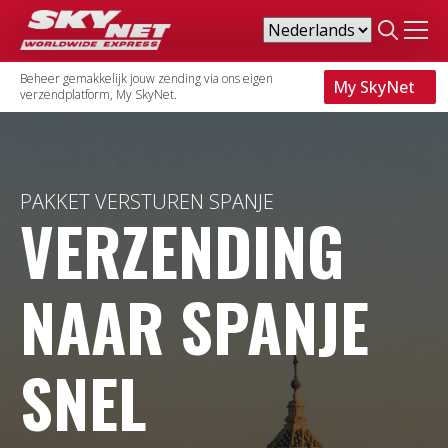
Search
for:
Beheer gemakkelijk jouw zending via ons eigen
My SkyNet
verzendplatform, My SkyNet.
PAKKET VERSTUREN SPANJE
VERZENDING
NAAR SPANJE
SNEL