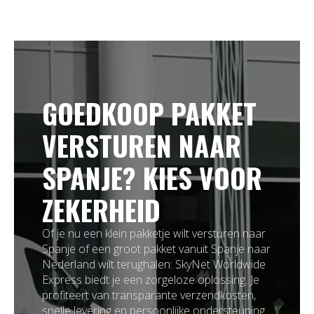
GOEDKOOP PAKKET
VERSTUREN NAAR
SPANJE? KIES VOOR
ZEKERHEID
Of je nu een klein pakketje wilt versturen naar
Spanje of een groot pakket vanuit Spanje naar
Nederland wilt terughalen: SkyNet Worldwide
Express biedt je een zorgeloze oplossing. Je
profiteert van transparante verzendkosten,
snelle levering en persoonlijke ondersteuning