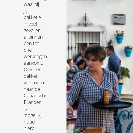
waarbij
je
pakketje
in veel
gevallen
al binnen
één tot
drie
werkdagen
aankomt.
Ook een
pakket
versturen
naar de
Canarische
Eilanden
is
mogelijk;
houd
hierbij