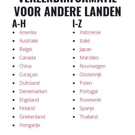
VOOR ANDERE LANDEN
A-H
I-Z
Amerika
Indonesië
Australië
Italië
België
Japan
Canada
Marokko
China
Noorwegen
Curaçao
Oostenrijk
Duitsland
Polen
Denemarken
Portugal
Engeland
Roemenië
Finland
Spanje
Griekenland
Thailand
Hongarije