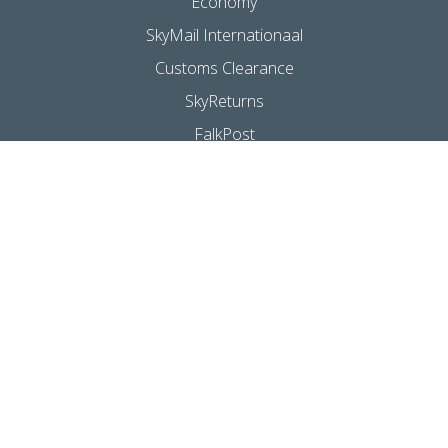
Economy
SkyMail Internationaal
Customs Clearance
SkyReturns
FalkPost
INFORMATIE
e-Ship
Over SkyNet
Over My SkyNet
Missie & Visie
Account Aanvragen