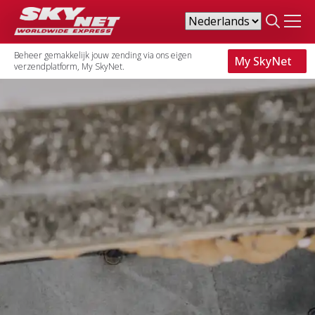
Search
for:
Beheer gemakkelijk jouw zending via ons eigen
My SkyNet
verzendplatform, My SkyNet.