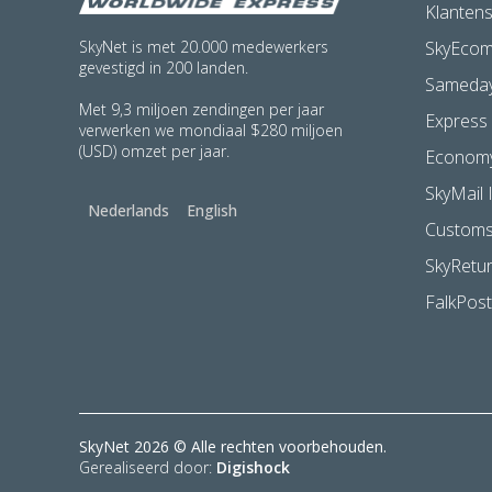
Klantens
SkyEco
SkyNet is met 20.000 medewerkers
gevestigd in 200 landen.
Sameda
Met 9,3 miljoen zendingen per jaar
Express
verwerken we mondiaal $280 miljoen
(USD) omzet per jaar.
Econom
SkyMail 
Nederlands
English
Customs
SkyRetu
FalkPost
SkyNet 2026 © Alle rechten voorbehouden.
Gerealiseerd door:
Digishock