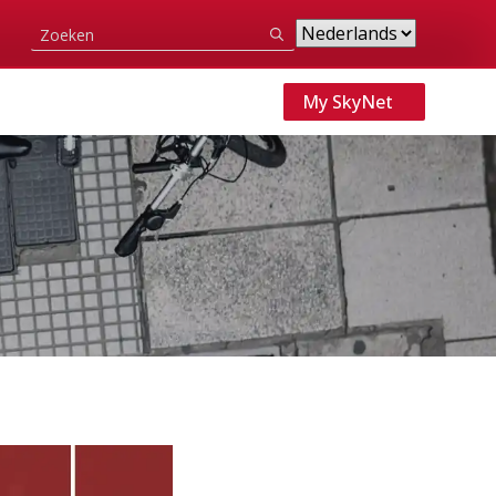
Search
for:
My SkyNet