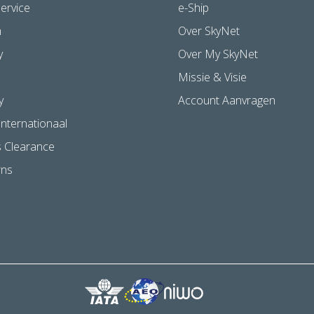
ervice
e-Ship
m
Over SkyNet
y
Over My SkyNet
Missie & Visie
y
Account Aanvragen
Internationaal
 Clearance
rns