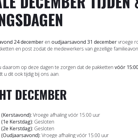
ALE DECEMBER TIJDEN 
INGSDAGEN
avond 24 december
en
oudjaarsavond 31 december
vroege ro
ketten en post zodat de medewerkers van gezellige familieav
u daarom op deze dagen te zorgen dat de pakketten
vóór 15:0
 u dit ook tijdig bij ons aan.
CHT DECEMBER
(Kerstavond):
Vroege afhaling vóór 15:00 uur
(1e Kerstdag):
Gesloten
(2e Kerstdag):
Gesloten
 (Oudjaarsavond):
Vroege afhaling vóór 15:00 uur