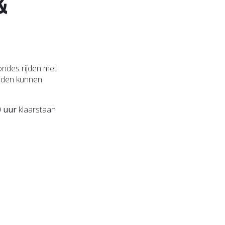
&
ndes rijden met
onden kunnen
0 uur
klaarstaan