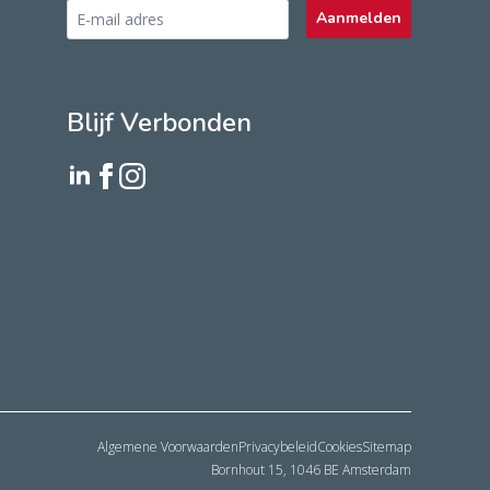
Email
Aanmelden
address
*
Blijf Verbonden
Algemene Voorwaarden
Privacybeleid
Cookies
Sitemap
Bornhout 15, 1046 BE Amsterdam